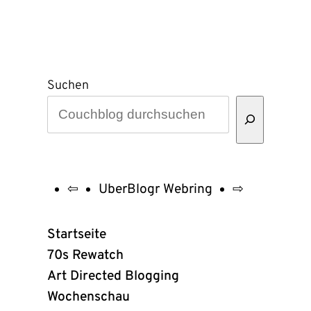
Suchen
⇦
UberBlogr Webring
⇨
UberBlogr
Webring
Startseite
Links
70s Rewatch
Art Directed Blogging
Wochenschau