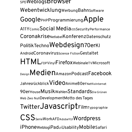
Browser
Weblogs
SPD
Webentwicklung
Bahn
Werbung
Software
Apple
Google
Programmierung
PHP
Social Media
A11Y
Security
Comic
Performance
iOS
Coronakrise
Konferenz
Datenschutz
Netlabel
Webdesign
70er
Politik
KI
Techno
Coronavirus
Gestaltet
Android
Science Fiction
HTML
Firefox
Webinale
Microsoft
Vinyl
FDP
TV
Medien
Facebook
Podcast
Amazon
Design
Video
80er
Jahresrückblick
Anime
Netflix
Internet
Musik
Standards
90er
Wahlen
House
Die Grünen
Development
Motto des Tages
Web Zwo Null
Javascript
Twitter
Film
Typographie
CSS
Wordpress
Work
AFD
Serie
Adobe
YUI
iPhone
Mobile
iPad
Usability
Safari
Weblog
UI