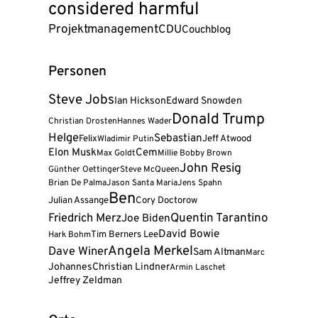
considered harmful
Projektmanagement
CDU
Couchblog
Personen
Steve Jobs
Ian Hickson
Edward Snowden
Donald Trump
Christian Drosten
Hannes Wader
Helge
Sebastian
Felix
Jeff Atwood
Wladimir Putin
Elon Musk
Cem
Max Goldt
Millie Bobby Brown
John Resig
Günther Oettinger
Steve McQueen
Brian De Palma
Jason Santa Maria
Jens Spahn
Ben
Julian Assange
Cory Doctorow
Friedrich Merz
Quentin Tarantino
Joe Biden
David Bowie
Tim Berners Lee
Hark Bohm
Angela Merkel
Dave Winer
Sam Altman
Marc
Johannes
Christian Lindner
Armin Laschet
Jeffrey Zeldman