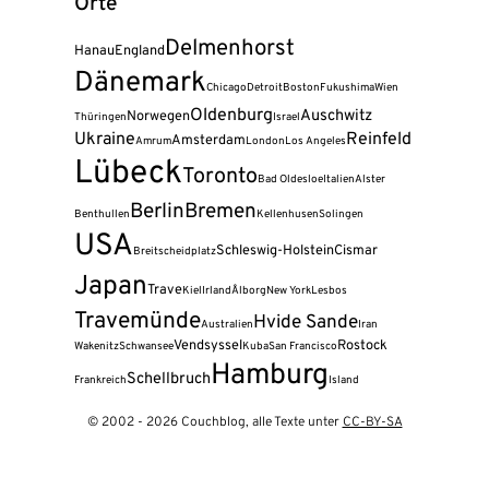
Orte
Delmenhorst
Hanau
England
Dänemark
Chicago
Detroit
Boston
Fukushima
Wien
Oldenburg
Auschwitz
Norwegen
Thüringen
Israel
Ukraine
Reinfeld
Amsterdam
Amrum
London
Los Angeles
Lübeck
Toronto
Bad Oldesloe
Italien
Alster
Berlin
Bremen
Benthullen
Kellenhusen
Solingen
USA
Schleswig-Holstein
Cismar
Breitscheidplatz
Japan
Trave
Kiel
Irland
Ålborg
New York
Lesbos
Travemünde
Hvide Sande
Australien
Iran
Vendsyssel
Rostock
Wakenitz
Schwansee
Kuba
San Francisco
Hamburg
Schellbruch
Frankreich
Island
© 2002 - 2026 Couchblog, alle Texte unter
CC-BY-SA