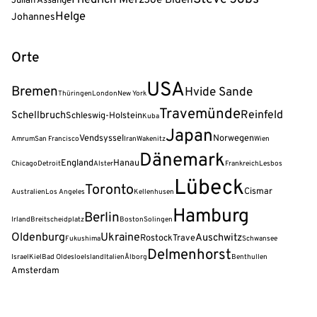
Joe Biden
Julian Assange
Helge
Johannes
Orte
USA
Bremen
Hvide Sande
Thüringen
London
New York
Travemünde
Reinfeld
Schellbruch
Schleswig-Holstein
Kuba
Japan
Vendsyssel
Norwegen
Amrum
San Francisco
Iran
Wakenitz
Wien
Dänemark
England
Hanau
Chicago
Detroit
Alster
Frankreich
Lesbos
Lübeck
Toronto
Cismar
Australien
Los Angeles
Kellenhusen
Hamburg
Berlin
Irland
Breitscheidplatz
Boston
Solingen
Oldenburg
Ukraine
Auschwitz
Rostock
Trave
Fukushima
Schwansee
Delmenhorst
Israel
Kiel
Bad Oldesloe
Island
Italien
Ålborg
Benthullen
Amsterdam