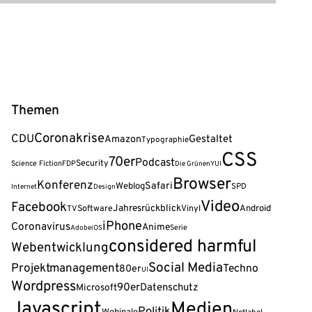
Themen
Coronakrise
CDU
Amazon
Gestaltet
Typographie
CSS
70er
Podcast
Security
Science Fiction
FDP
Die Grünen
YUI
Browser
Konferenz
Safari
Weblog
SPD
Internet
Design
Video
Facebook
Jahresrückblick
Android
Software
Vinyl
TV
iPhone
Coronavirus
Anime
Serie
Adobe
iOS
considered harmful
Webentwicklung
Social Media
Projektmanagement
Techno
80er
UI
Wordpress
90er
Datenschutz
Microsoft
Javascript
Medien
Politik