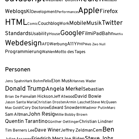
Webinale
Netlabel
Apple
Firefox
Weblogs
KI
Development
Performance
HTML
Twitter
Musik
Mobile
Couchblog
Work
Comic
Google
Standards
Film
iPad
Bahn
Usability
House
Netflix
Webdesign
A11Y
AFD
Werbung
PHP
Web Zwo Null
Programmierung
Wahlen
Motto des Tages
Personen
Elon Musk
Felix
Jens Spahn
Hark Bohm
Hannes Wader
Donald Trump
Angela Merkel
Sebastian
David Bowie
Ian Hickson
Jeff Atwood
Brian De Palma
Jason Santa Maria
Christian Drosten
Armin Laschet
Steve McQueen
Cory Doctorow
Edward Snowden
Max Goldt
Wladimir Putin
Marc
John Resig
Sam Altman
Millie Bobby Brown
Quentin Tarantino
Christian Lindner
Günther Oettinger
Ben
Dave Winer
Cem
Tim Berners Lee
Jeffrey Zeldman
Steve Jobs
Friedrich Merz