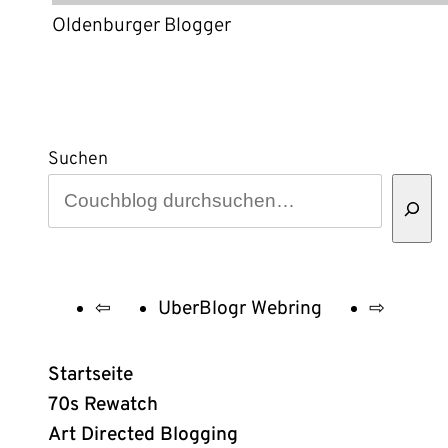
Oldenburger Blogger
Suchen
⇦
UberBlogr Webring
⇨
UberBlogr
Webring
Startseite
Links
70s Rewatch
Art Directed Blogging