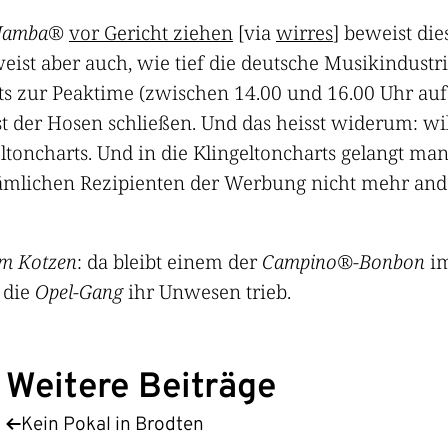
Jamba
®
vor Gericht ziehen
[via
wirres
] beweist di
eist aber auch, wie tief die deutsche Musikindustr
s zur Peaktime (zwischen 14.00 und 16.00 Uhr auf
st der Hosen schließen. Und das heisst widerum: wil
ltoncharts. Und in die Klingeltoncharts gelangt m
 dämlichen Rezipienten der Werbung nicht mehr and
m Kotzen
: da bleibt einem der
Campino®-Bonbon
im
 die
Opel-Gang
ihr Unwesen trieb.
Weitere Beiträge
Kein Pokal in Brodten