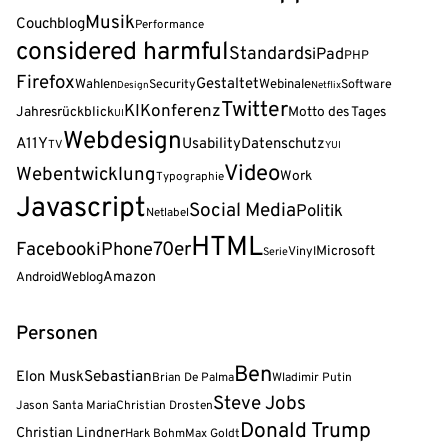
Musik
Couchblog
Performance
considered harmful
Standards
iPad
PHP
Firefox
Gestaltet
Wahlen
Webinale
Security
Software
Design
Netflix
Twitter
KI
Konferenz
Jahresrückblick
Motto des Tages
UI
Webdesign
A11Y
Usability
Datenschutz
TV
YUI
Video
Webentwicklung
Work
Typographie
Javascript
Social Media
Politik
Netlabel
HTML
Facebook
70er
iPhone
Microsoft
Vinyl
Serie
Amazon
Android
Weblog
Personen
Ben
Sebastian
Elon Musk
Brian De Palma
Wladimir Putin
Steve Jobs
Jason Santa Maria
Christian Drosten
Donald Trump
Christian Lindner
Hark Bohm
Max Goldt