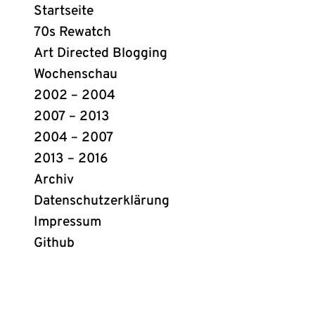
Webring
Startseite
Links
70s Rewatch
Art Directed Blogging
Wochenschau
2002 – 2004
2007 – 2013
2004 – 2007
2013 – 2016
Archiv
Datenschutzerklärung
Impressum
Github
(öffnet
in
neuem
Tab)