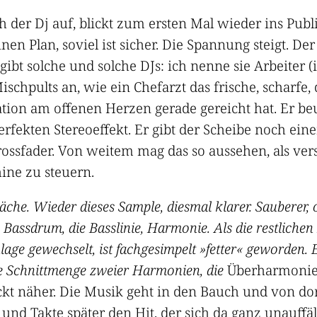
ch der Dj auf, blickt zum ersten Mal wieder ins Pub
n Plan, soviel ist sicher. Die Spannung steigt. Der
gibt solche und solche DJs: ich nenne sie Arbeiter (
 Mischpults an, wie ein Chefarzt das frische, scharfe, 
n am offenen Herzen gerade gereicht hat. Er beug
rfekten Stereoeffekt. Er gibt der Scheibe noch ein
Crossfader. Von weitem mag das so aussehen, als v
ine zu steuern.
äche. Wieder dieses Sample, diesmal klarer. Sauberer, o
assdrum, die Basslinie, Harmonie. Als die restlichen 
age gewechselt, ist fachgesimpelt »fetter« geworden. E
 Schnittmenge zweier Harmonien, die
Überharmonie_
t näher. Die Musik geht in den Bauch und von dort 
 und Takte später den Hit, der sich da ganz unauff