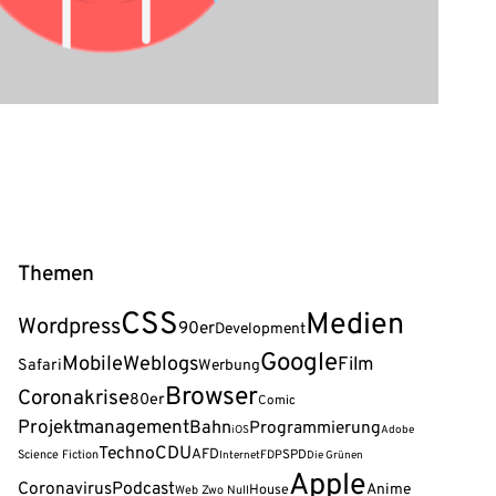
Themen
CSS
Medien
Wordpress
90er
Development
Google
Mobile
Weblogs
Film
Safari
Werbung
Browser
Coronakrise
80er
Comic
Projektmanagement
Bahn
Programmierung
iOS
Adobe
Techno
CDU
AFD
Science Fiction
FDP
SPD
Internet
Die Grünen
Apple
Coronavirus
Podcast
Anime
House
Web Zwo Null