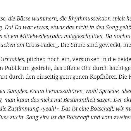
Phase, die Bässe wummern, die Rhythmussektion spielt
. Da! Da war etwas, etwas das nicht in den Song gehört
us einem Mittelwellenradio mitggeschnitten. Da nochmal
 Zucken am
Cross-Fader_. Die Sinne sind geweckt, me
Turntables
, pitched noch ein, versunken in die bei
zum Publikum gedreht, das offene Ohr durch leicht 
nnt durch den einseitig getragenen Kopfhörer. Die 
en Samples. Kaum herauszuhören, wohl Sprache, aber 
ng, man kann das nicht mit Bestimmtheit sagen. Der akt
die Zustimmung »yeah!«. Das ist eine Botschaft, wir mü
Fuss zuckt. Song eins ist die Botschaft und vom zweiten