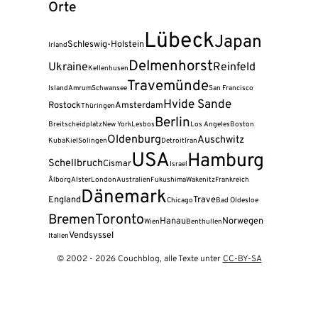
Orte
Lübeck
Japan
Schleswig-Holstein
Irland
Delmenhorst
Ukraine
Reinfeld
Kellenhusen
Travemünde
Island
Amrum
Schwansee
San Francisco
Hvide Sande
Rostock
Amsterdam
Thüringen
Berlin
Breitscheidplatz
New York
Lesbos
Los Angeles
Boston
Oldenburg
Auschwitz
Kuba
Kiel
Solingen
Detroit
Iran
USA
Hamburg
Schellbruch
Cismar
Israel
Ålborg
Alster
London
Australien
Fukushima
Wakenitz
Frankreich
Dänemark
England
Trave
Chicago
Bad Oldesloe
Bremen
Toronto
Hanau
Norwegen
Wien
Benthullen
Vendsyssel
Italien
© 2002 - 2026 Couchblog, alle Texte unter
CC-BY-SA