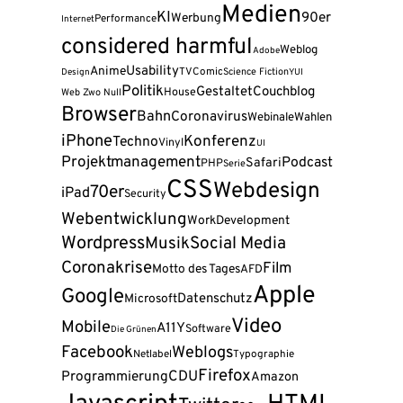
Medien
KI
90er
Werbung
Performance
Internet
considered harmful
Weblog
Adobe
Usability
Anime
TV
Comic
Science Fiction
Design
YUI
Politik
Gestaltet
Couchblog
House
Web Zwo Null
Browser
Bahn
Coronavirus
Webinale
Wahlen
iPhone
Konferenz
Techno
Vinyl
UI
Projektmanagement
Podcast
Safari
PHP
Serie
CSS
Webdesign
70er
iPad
Security
Webentwicklung
Work
Development
Wordpress
Musik
Social Media
Coronakrise
Film
Motto des Tages
AFD
Apple
Google
Datenschutz
Microsoft
Video
Mobile
A11Y
Software
Die Grünen
Facebook
Weblogs
Netlabel
Typographie
Firefox
Programmierung
CDU
Amazon