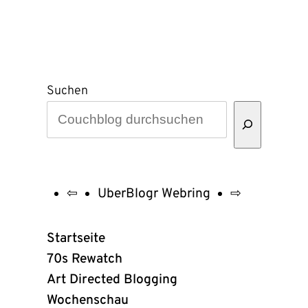
Suchen
⇦
UberBlogr Webring
⇨
UberBlogr
Webring
Startseite
Links
70s Rewatch
Art Directed Blogging
Wochenschau