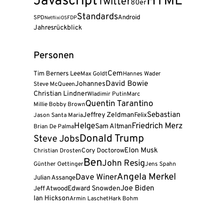
Javascript
HTML
Twitter
80er
Standards
Android
SPD
FDP
Netflix
iOS
Jahresrückblick
Personen
Cem
Tim Berners Lee
Max Goldt
Hannes Wader
David Bowie
Johannes
Steve McQueen
Christian Lindner
Wladimir Putin
Marc
Quentin Tarantino
Millie Bobby Brown
Sebastian
Jeffrey Zeldman
Felix
Jason Santa Maria
Helge
Friedrich Merz
Sam Altman
Brian De Palma
Donald Trump
Steve Jobs
Elon Musk
Cory Doctorow
Christian Drosten
Ben
John Resig
Günther Oettinger
Jens Spahn
Angela Merkel
Dave Winer
Julian Assange
Joe Biden
Jeff Atwood
Edward Snowden
Ian Hickson
Armin Laschet
Hark Bohm