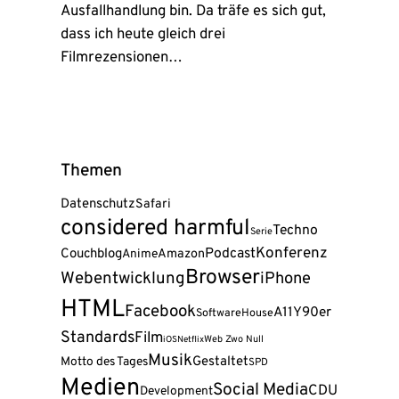
Ausfallhandlung bin. Da träfe es sich gut,
dass ich heute gleich drei
Filmrezensionen…
Themen
Datenschutz
Safari
considered harmful
Techno
Serie
Konferenz
Podcast
Couchblog
Amazon
Anime
Browser
Webentwicklung
iPhone
HTML
Facebook
A11Y
90er
Software
House
Standards
Film
Web Zwo Null
iOS
Netflix
Musik
Gestaltet
Motto des Tages
SPD
Medien
Social Media
CDU
Development