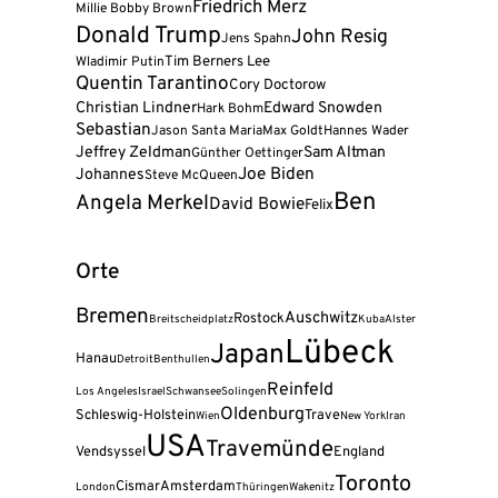
Friedrich Merz
Millie Bobby Brown
Donald Trump
John Resig
Jens Spahn
Tim Berners Lee
Wladimir Putin
Quentin Tarantino
Cory Doctorow
Christian Lindner
Edward Snowden
Hark Bohm
Sebastian
Jason Santa Maria
Max Goldt
Hannes Wader
Jeffrey Zeldman
Sam Altman
Günther Oettinger
Joe Biden
Johannes
Steve McQueen
Ben
Angela Merkel
David Bowie
Felix
Orte
Bremen
Auschwitz
Rostock
Breitscheidplatz
Kuba
Alster
Lübeck
Japan
Hanau
Detroit
Benthullen
Reinfeld
Los Angeles
Israel
Schwansee
Solingen
Oldenburg
Schleswig-Holstein
Trave
Wien
New York
Iran
USA
Travemünde
Vendsyssel
England
Toronto
Cismar
Amsterdam
London
Thüringen
Wakenitz