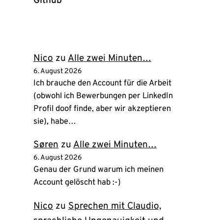
Github
(öffnet
in
neuem
Tab)
Nico
zu
Alle zwei Minuten…
6. August 2026
Ich brauche den Account für die Arbeit
(obwohl ich Bewerbungen per LinkedIn
Profil doof finde, aber wir akzeptieren
sie), habe…
Søren
zu
Alle zwei Minuten…
6. August 2026
Genau der Grund warum ich meinen
Account gelöscht hab :-)
Nico
zu
Sprechen mit Claudio,