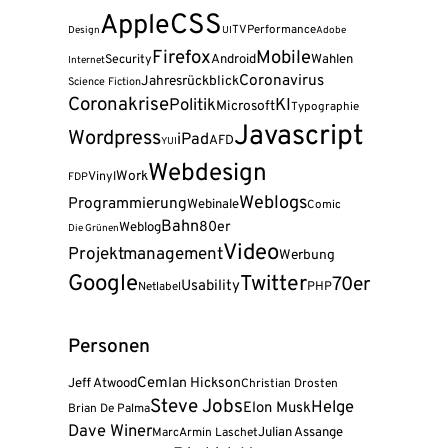
CSS
Apple
TV
Performance
Design
UI
Adobe
Firefox
Mobile
Android
Wahlen
Security
Internet
Coronavirus
Jahresrückblick
Science Fiction
Coronakrise
Politik
KI
Microsoft
Typographie
Javascript
Wordpress
iPad
AFD
YUI
Webdesign
Work
Vinyl
FDP
Weblogs
Programmierung
Webinale
Comic
Bahn
80er
Weblog
Die Grünen
Video
Projektmanagement
Werbung
Google
Twitter
70er
Usability
PHP
Netlabel
Personen
Cem
Jeff Atwood
Ian Hickson
Christian Drosten
Steve Jobs
Helge
Elon Musk
Brian De Palma
Dave Winer
Julian Assange
Marc
Armin Laschet