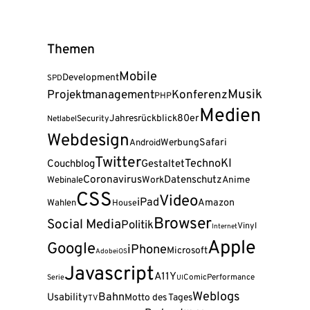
Themen
Mobile
Development
SPD
Musik
Projektmanagement
Konferenz
PHP
Medien
80er
Jahresrückblick
Security
Netlabel
Webdesign
Safari
Android
Werbung
Twitter
KI
Techno
Couchblog
Gestaltet
Coronavirus
Datenschutz
Webinale
Work
Anime
CSS
Video
iPad
Amazon
Wahlen
House
Browser
Social Media
Politik
Vinyl
Internet
Apple
Google
iPhone
Microsoft
Adobe
iOS
Javascript
A11Y
Serie
Comic
Performance
UI
Weblogs
Bahn
Usability
Motto des Tages
TV