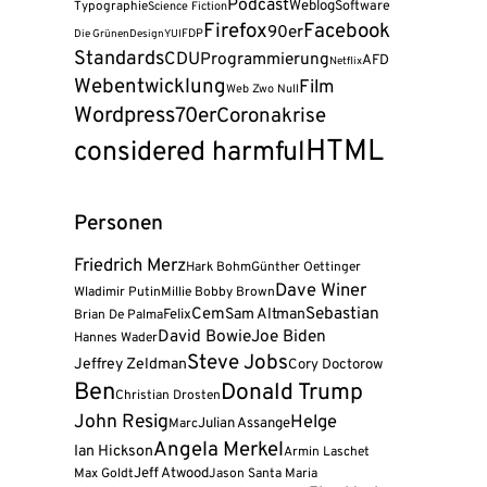
Podcast
Weblog
Software
Typographie
Science Fiction
Firefox
Facebook
90er
FDP
Die Grünen
Design
YUI
Standards
CDU
Programmierung
AFD
Netflix
Webentwicklung
Film
Web Zwo Null
Wordpress
70er
Coronakrise
HTML
considered harmful
Personen
Friedrich Merz
Hark Bohm
Günther Oettinger
Dave Winer
Wladimir Putin
Millie Bobby Brown
Sebastian
Cem
Felix
Sam Altman
Brian De Palma
David Bowie
Joe Biden
Hannes Wader
Steve Jobs
Jeffrey Zeldman
Cory Doctorow
Ben
Donald Trump
Christian Drosten
John Resig
Helge
Julian Assange
Marc
Angela Merkel
Ian Hickson
Armin Laschet
Jeff Atwood
Max Goldt
Jason Santa Maria