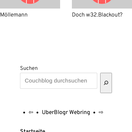
Möllemann
Doch w32.Blackout?
Suchen
⇦
UberBlogr Webring
⇨
UberBlogr
Webring
Startseite