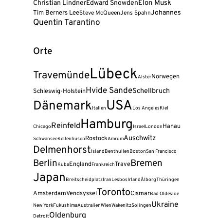
Elon Musk
Christian Lindner
Edward Snowden
Tim Berners Lee
Johannes
Steve McQueen
Jens Spahn
Quentin Tarantino
Orte
Lübeck
Travemünde
Norwegen
Alster
Hvide Sande
Schellbruch
Schleswig-Holstein
USA
Dänemark
Italien
Los Angeles
Kiel
Hamburg
Reinfeld
Hanau
Chicago
Israel
London
Auschwitz
Rostock
Schwansee
Kellenhusen
Amrum
Delmenhorst
Island
Benthullen
Boston
San Francisco
Berlin
Bremen
England
Trave
Kuba
Frankreich
Japan
Breitscheidplatz
Iran
Lesbos
Irland
Ålborg
Thüringen
Toronto
Amsterdam
Vendsyssel
Cismar
Bad Oldesloe
Ukraine
New York
Fukushima
Australien
Wien
Wakenitz
Solingen
Oldenburg
Detroit