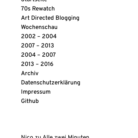
Links
70s Rewatch
Art Directed Blogging
Wochenschau
2002 – 2004
2007 – 2013
2004 – 2007
2013 – 2016
Archiv
Datenschutzerklärung
Impressum
Github
(öffnet
in
neuem
Tab)
Nico
zu
Alle zwei Minuten…