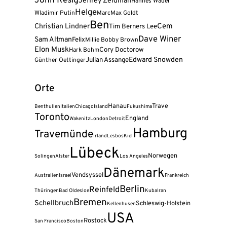
John Resig
Jeffrey Zeldman
Hannes Wader
Helge
Wladimir Putin
Marc
Max Goldt
Ben
Cem
Christian Lindner
Tim Berners Lee
Dave Winer
Sam Altman
Felix
Millie Bobby Brown
Elon Musk
Cory Doctorow
Hark Bohm
Julian Assange
Edward Snowden
Günther Oettinger
Orte
Hanau
Trave
Benthullen
Italien
Chicago
Island
Fukushima
Toronto
England
Wakenitz
London
Detroit
Hamburg
Travemünde
Irland
Lesbos
Kiel
Lübeck
Norwegen
Solingen
Alster
Los Angeles
Dänemark
Vendsyssel
Australien
Israel
Frankreich
Berlin
Reinfeld
Thüringen
Bad Oldesloe
Kuba
Iran
Bremen
Schellbruch
Schleswig-Holstein
Kellenhusen
USA
Rostock
San Francisco
Boston