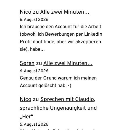
Tab)
Nico
zu
Alle zwei Minuten…
6. August 2026
Ich brauche den Account für die Arbeit
(obwohl ich Bewerbungen per LinkedIn
Profil doof finde, aber wir akzeptieren
sie), habe…
Søren
zu
Alle zwei Minuten…
6. August 2026
Genau der Grund warum ich meinen
Account gelöscht hab :-)
Nico
zu
Sprechen mit Claudio,
sprachliche Ungenauigkeit und
„Her“
5. August 2026