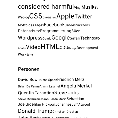
considered harmful
Musik
Vinyl
TV
CSS
Apple
Twitter
Weblog
Die Grünen
Facebook
Motto des Tages
Jahresrückblick
Programmierung
Datenschutz
80er
Google
Wordpress
Techno
Safari
Comic
SPD
HTML
Video
CDU
Development
Adobe
Design
Work
Serie
Personen
Friedrich Merz
David Bowie
Jens Spahn
Angela Merkel
Brian De Palma
Armin Laschet
Steve Jobs
Quentin Tarantino
Sebastian
Steve McQueen
Jason Santa Maria
Joe Biden
Ian Hickson
Johannes
Jeff Atwood
Donald Trump
Christian Drosten