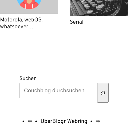
Motorola, webOS,
Serial
whatsoever…
Suchen
⇦
UberBlogr Webring
⇨
UberBlogr