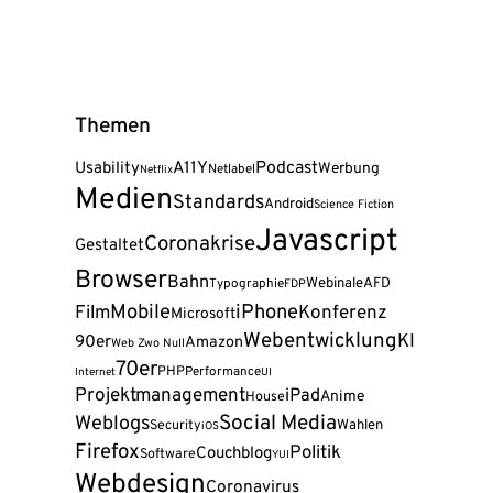
Themen
A11Y
Podcast
Usability
Werbung
Netlabel
Netflix
Medien
Standards
Android
Science Fiction
Javascript
Coronakrise
Gestaltet
Browser
Bahn
Webinale
AFD
Typographie
FDP
Mobile
iPhone
Film
Konferenz
Microsoft
Webentwicklung
KI
90er
Amazon
Web Zwo Null
70er
PHP
Performance
Internet
UI
Projektmanagement
iPad
Anime
House
Social Media
Weblogs
Wahlen
Security
iOS
Firefox
Politik
Couchblog
Software
YUI
Webdesign
Coronavirus