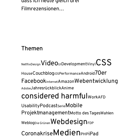
dass ich heute gleich drei
Filmrezensionen…
Themen
CSS
Video
Development
Vinyl
Netflix
Design
UI
70er
Couchblog
Android
House
Performance
iOS
Facebook
Webentwicklung
Amazon
Internet
Jahresrückblick
Anime
Adobe
considered harmful
Work
AFD
Mobile
Podcast
Usability
Serie
Projektmanagement
Motto des Tages
Wahlen
Webdesign
Weblog
FDP
Die Grünen
Medien
Coronakrise
iPad
PHP