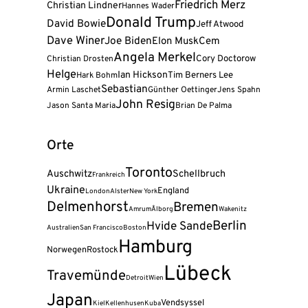
Friedrich Merz
Christian Lindner
Hannes Wader
Donald Trump
David Bowie
Jeff Atwood
Dave Winer
Joe Biden
Elon Musk
Cem
Angela Merkel
Cory Doctorow
Christian Drosten
Helge
Ian Hickson
Tim Berners Lee
Hark Bohm
Sebastian
Armin Laschet
Günther Oettinger
Jens Spahn
John Resig
Jason Santa Maria
Brian De Palma
Orte
Toronto
Auschwitz
Schellbruch
Frankreich
Ukraine
England
London
Alster
New York
Delmenhorst
Bremen
Amrum
Ålborg
Wakenitz
Berlin
Hvide Sande
Australien
San Francisco
Boston
Hamburg
Norwegen
Rostock
Lübeck
Travemünde
Detroit
Wien
Japan
Vendsyssel
Kiel
Kellenhusen
Kuba