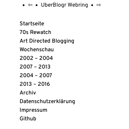
⇦
UberBlogr Webring
⇨
UberBlogr
Webring
Startseite
Links
70s Rewatch
Art Directed Blogging
Wochenschau
2002 – 2004
2007 – 2013
2004 – 2007
2013 – 2016
Archiv
Datenschutzerklärung
Impressum
Github
(öffnet
in