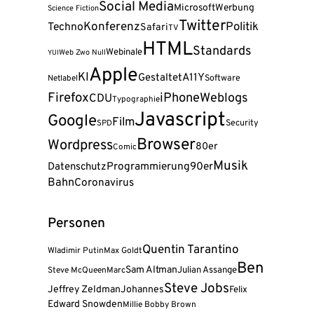
Social Media
Microsoft
Werbung
Science Fiction
Twitter
Konferenz
Politik
Techno
Safari
TV
HTML
Standards
Webinale
Web Zwo Null
YUI
Apple
KI
A11Y
Gestaltet
Software
Netlabel
Firefox
iPhone
Weblogs
CDU
Typographie
Javascript
Google
Film
Security
SPD
Browser
Wordpress
80er
Comic
Musik
Programmierung
90er
Datenschutz
Bahn
Coronavirus
Personen
Quentin Tarantino
Wladimir Putin
Max Goldt
Ben
Sam Altman
Julian Assange
Steve McQueen
Marc
Steve Jobs
Jeffrey Zeldman
Johannes
Felix
Edward Snowden
Millie Bobby Brown